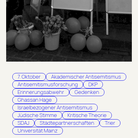
7. Oktober
Akademischer Antisemitismus
Antisemitismusforschung
DKP
Erinnerungsabwehr
Gedenken
Ghassan Hage
Israelbezogener Antisemitismus
Jüdische Stimme
Kritische Theorie
SDAJ
Städtepartnerschaften
Trier
Universität Mainz