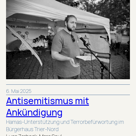
6. Mai 2025
Antisemitismus mit
Ankündigung
Hamas-Unterstützung und Terrorbefürwortung im
Bürgerhaus Trier-Nord