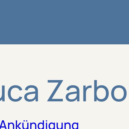
are
Rezensionen
Tagungsberichte
Aus der IIA
uca Zarbo
 Ankündigung