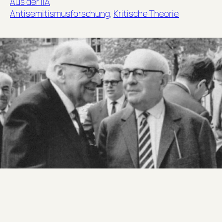
Aus der IIA
Antisemitismusforschung
, 
Kritische Theorie