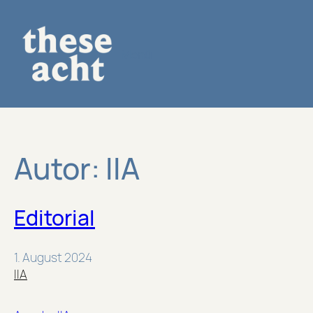
Direkt
zum
Inhalt
Menü
wechseln
Autor:
IIA
Editorial
1. August 2024
IIA